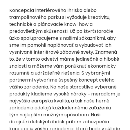
Koncepcia interiérového ihriska alebo
trampolínového parku si vyžaduje kreativitu,
technické a plánovacie know-how a
predovšetkým skúsenosti. Už po štvrťstoročie
úzko spolupracujeme s našimi zákazníkmi, aby
sme im pomohli naplánovať a vybudovať ich
vysnívané interiérové zábavné svety. Znamená
to, že v tomto odvetví máme jedinečné a hlboké
znalosti a môžeme vám ponúknuť ekonomicky
rozumné a udržateľné riešenia. S vybranými
partnermi vytvoríme úspešný koncept celého
vášho zariadenia. Na naše starostlivo vyberané
produkty kladieme vysoké nároky – meradlom je
najvyššia európska kvalita, a tak naše
herné
zariadenia
odolajú každodennému zaťaženiu
tým najlepším možným spôsobom. Naši
dizajnéri detských ihrísk pritom zabezpečia
koncepciu vášho zariadenia, ktorá bude v súlade