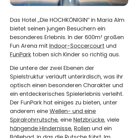
Das Hotel „Die HOCHKÖNIGIN“ in Maria Alm
bietet seinen jungen Besuchern ein
besonderes Erlebnis. In der 600m² großen
Fun Arena mit
Indoor-Soccercourt
und
FunPark
toben sich Kinder so richtig aus.
Die untere der zwei Ebenen der
Spielstruktur verläuft unterirdisch, was ihr
optisch einen besonderen Charakter und
ein entdeckerisches Spielerlebnis verleiht.
Der FunPark hat einiges zu bieten, unter
anderem eine
Wellen- und eine
Spiralrohrrutsche
, eine
Netzbrücke
, viele
hängende Hindernisse
,
Rollen
und ein
Bällebad
, in das die Rutsche führt. Im