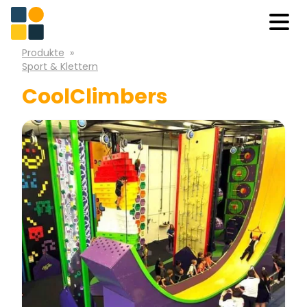
Produkte
»
Sport & Klettern
CoolClimbers